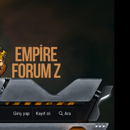
Giriş yap
Kayıt ol
Ara