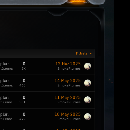
Filtreler
plar
0
12 Haz 2025
ntüleme
2K
SmokePlumes
plar
0
14 May 2025
ntüleme
460
SmokePlumes
plar
0
11 May 2025
ntüleme
531
SmokePlumes
plar
0
10 May 2025
ntüleme
479
SmokePlumes