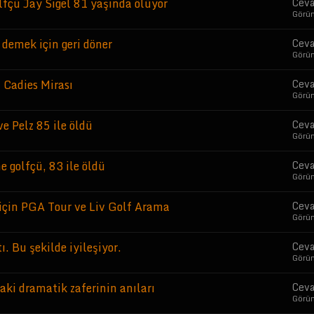
lfçü Jay Sigel 81 yaşında ölüyor
Ceva
Görü
 demek için geri döner
Ceva
Görü
 Cadies Mirası
Ceva
Görü
e Pelz 85 ile öldü
Ceva
Görü
 golfçü, 83 ile öldü
Ceva
Görü
için PGA Tour ve Liv Golf Arama
Ceva
Görü
. Bu şekilde iyileşiyor.
Ceva
Görü
ki dramatik zaferinin anıları
Ceva
Görü