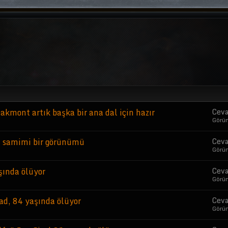
kmont artık başka bir ana dal için hazır
Ceva
Görü
 samimi bir görünümü
Ceva
Görü
şında ölüyor
Ceva
Görü
ad, 84 yaşında ölüyor
Ceva
Görü