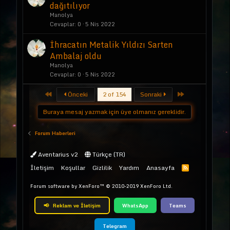
dağıtılıyor
Manolya
Cevaplar
0
5 Nis 2022
İhracatın Metalik Yıldızı Sarten
Ambalaj oldu
Manolya
Cevaplar
0
5 Nis 2022
First
Last
Önceki
2 of 154
Sonraki
Buraya mesaj yazmak için üye olmanız gereklidir.
Forum Haberleri
Aventarius v2
Türkçe (TR)
İletişim
Koşullar
Gizlilik
Yardım
Anasayfa
Forum software by XenForo™
© 2010-2019 XenForo Ltd.
📢
Reklam ve İletişim
WhatsApp
Teams
Telegram