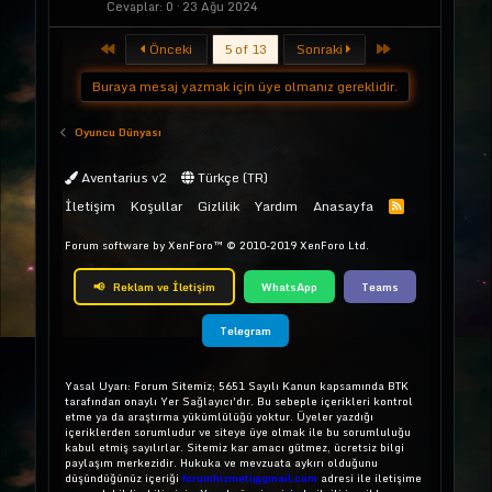
Cevaplar
0
23 Ağu 2024
First
Last
Önceki
5 of 13
Sonraki
Buraya mesaj yazmak için üye olmanız gereklidir.
Oyuncu Dünyası
Aventarius v2
Türkçe (TR)
İletişim
Koşullar
Gizlilik
Yardım
Anasayfa
Forum software by XenForo™
© 2010-2019 XenForo Ltd.
📢
Reklam ve İletişim
WhatsApp
Teams
Telegram
Yasal Uyarı: Forum Sitemiz; 5651 Sayılı Kanun kapsamında BTK
tarafından onaylı Yer Sağlayıcı'dır. Bu sebeple içerikleri kontrol
etme ya da araştırma yükümlülüğü yoktur. Üyeler yazdığı
içeriklerden sorumludur ve siteye üye olmak ile bu sorumluluğu
kabul etmiş sayılırlar. Sitemiz kar amacı gütmez, ücretsiz bilgi
paylaşım merkezidir. Hukuka ve mevzuata aykırı olduğunu
düşündüğünüz içeriği
forumhizmeti@gmail.com
adresi ile iletişime