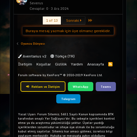
Severus
Cevaplar
0
3 Ara 2024
Last
1 of 13
Sonraki
Buraya mesaj yazmak için üye olmanız gereklidir.
Oyuncu Dünyası
Aventarius v2
Türkçe (TR)
İletişim
Koşullar
Gizlilik
Yardım
Anasayfa
Forum software by XenForo™
© 2010-2019 XenForo Ltd.
📢
Reklam ve İletişim
WhatsApp
Teams
Telegram
Yasal Uyarı: Forum Sitemiz; 5651 Sayılı Kanun kapsamında BTK
tarafından onaylı Yer Sağlayıcı'dır. Bu sebeple içerikleri kontrol
etme ya da araştırma yükümlülüğü yoktur. Üyeler yazdığı
içeriklerden sorumludur ve siteye üye olmak ile bu sorumluluğu
kabul etmiş sayılırlar. Sitemiz kar amacı gütmez, ücretsiz bilgi
paylaşım merkezidir. Hukuka ve mevzuata aykırı olduğunu