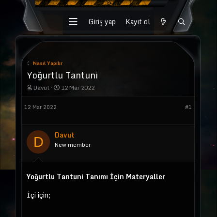
Giriş yap
Kayıt ol
Nasıl Yapılır
Yoğurtlu Tantuni
K
B
Davut
12 Mar 2022
o
a
n
ş
12 Mar 2022
#1
u
l
y
a
u
n
b
g
Davut
D
a
ı
New member
ş
ç
l
t
a
a
t
r
Yoğurtlu Tantuni Tanımı İçin Materyaller
a
i
n
h
İçi için;
i