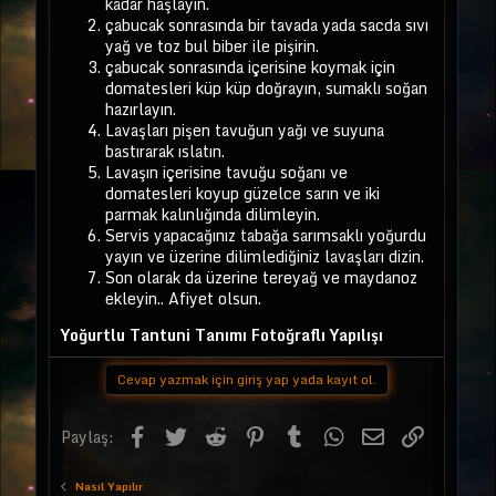
kadar haşlayın.
çabucak sonrasında bir tavada yada sacda sıvı
yağ ve toz bul biber ile pişirin.
çabucak sonrasında içerisine koymak için
domatesleri küp küp doğrayın, sumaklı soğan
hazırlayın.
Lavaşları pişen tavuğun yağı ve suyuna
bastırarak ıslatın.
Lavaşın içerisine tavuğu soğanı ve
domatesleri koyup güzelce sarın ve iki
parmak kalınlığında dilimleyin.
Servis yapacağınız tabağa sarımsaklı yoğurdu
yayın ve üzerine dilimlediğiniz lavaşları dizin.
Son olarak da üzerine tereyağ ve maydanoz
ekleyin.. Afiyet olsun.
Yoğurtlu Tantuni Tanımı Fotoğraflı Yapılışı
Cevap yazmak için giriş yap yada kayıt ol.
Facebook
Twitter
Reddit
Pinterest
Tumblr
WhatsApp
E-posta
Link
Paylaş:
Nasıl Yapılır