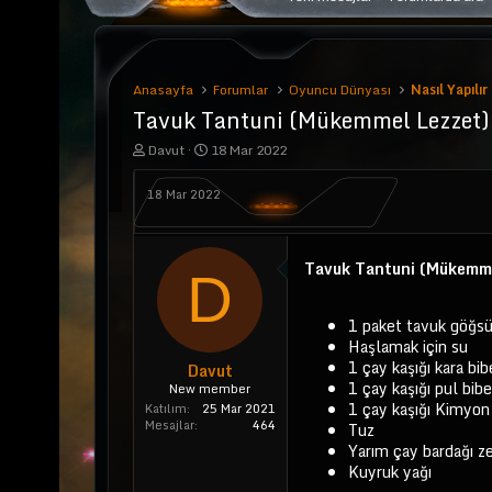
Anasayfa
Forumlar
Oyuncu Dünyası
Nasıl Yapılır
Tavuk Tantuni (Mükemmel Lezzet)
K
B
Davut
18 Mar 2022
o
a
n
ş
18 Mar 2022
u
l
y
a
u
n
b
g
Tavuk Tantuni (Mükemmel
a
ı
D
ş
ç
l
t
1 paket tavuk göğs
a
a
t
r
Haşlamak için su
a
i
1 çay kaşığı kara bib
Davut
n
h
1 çay kaşığı pul bibe
New member
i
1 çay kaşığı Kimyon
Katılım
25 Mar 2021
Mesajlar
464
Tuz
Yarım çay bardağı ze
Kuyruk yağı