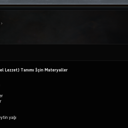
 Lezzet) Tanımı İçin Materyaller
ü
er
r
ytin yağı