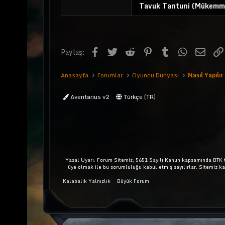
Tavuk Tantuni (Mükemmel 
Facebook
Twitter
Reddit
Pinterest
Tumblr
WhatsApp
E-pos
Paylaş:
Anasayfa
Forumlar
Oyuncu Dünyası
Nasıl Yapılır
Aventarius v2
Türkçe (TR)
Yasal Uyarı: Forum Sitemiz; 5651 Sayılı Kanun kapsamında BTK ta
üye olmak ile bu sorumluluğu kabul etmiş sayılırlar. Sitemiz k
Kalabalık Yalnızlık
Büyük Forum