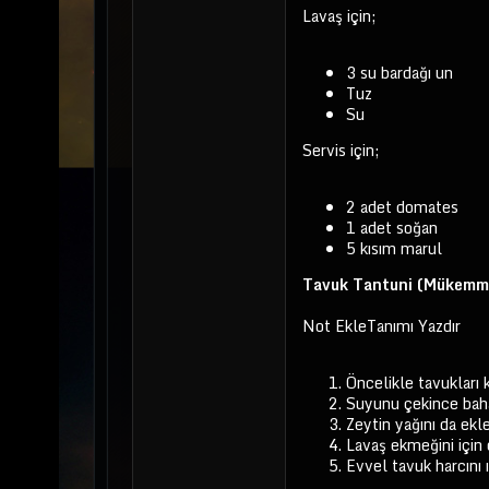
Lavaş için;
3 su bardağı un
Tuz
Su
Servis için;
2 adet domates
1 adet soğan
5 kısım marul
Tavuk Tantuni (Mükemmel
Not EkleTanımı Yazdır
Öncelikle tavukları 
Suyunu çekince bahar
Zeytin yağını da ekle
Lavaş ekmeğini için 
Evvel tavuk harcını 