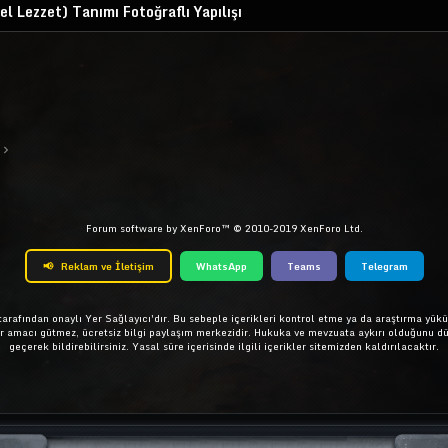
Lezzet) Tanımı Fotoğraflı Yapılışı
ta
Link
Forum software by XenForo™
© 2010-2019 XenForo Ltd.
📢
Reklam ve İletişim
WhatsApp
Teams
Telegram
rafından onaylı Yer Sağlayıcı'dır. Bu sebeple içerikleri kontrol etme ya da araştırma yükü
ar amacı gütmez, ücretsiz bilgi paylaşım merkezidir. Hukuka ve mevzuata aykırı olduğunu d
geçerek bildirebilirsiniz. Yasal süre içerisinde ilgili içerikler sitemizden kaldırılacaktır.