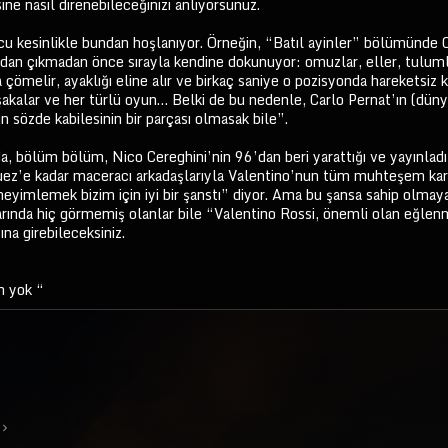
ne nasıl direnebileceğinizi anlıyorsunuz.
u kesinlikle bundan hoşlanıyor. Örneğin, “Batıl ayinler” bölümünde Ce
ardan çıkmadan önce sırayla kendine dokunuyor: omuzlar, eller, tulum
a çömelir, ayaklığı eline alır ve birkaç saniye o pozisyonda hareketsiz
şakalar ve her türlü oyun… Belki de bu nedenle, Carlo Pernat’ın (dünya
n sözde kabilesinin bir parçası olmasak bile”.
da, bölüm bölüm, Nico Cereghini’nin 96’dan beri yarattığı ve yayınlad
quez’e kadar maceracı arkadaşlarıyla Valentino’nun tüm muhteşem kari
yimlemek bizim için iyi bir şanstı” diyor. Ama bu şansa sahip olmaya
arında hiç görmemiş olanlar bile “Valentino Rossi, önemli olan eğlen
na girebileceksiniz.
m yok “
ta
Link