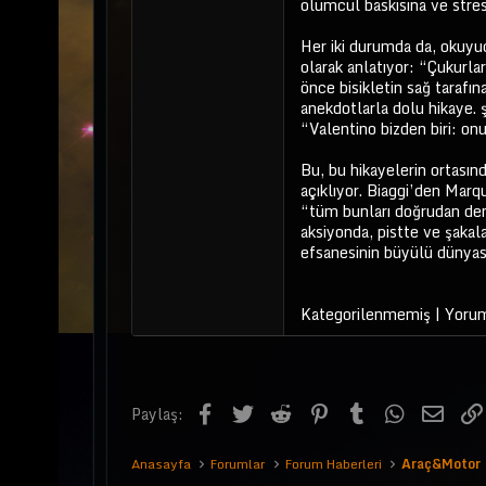
ölümcül baskısına ve stresi
Her iki durumda da, okuyuc
olarak anlatıyor: “Çukurl
önce bisikletin sağ tarafın
anekdotlarla dolu hikaye. 
“Valentino bizden biri: onu
Bu, bu hikayelerin ortasın
açıklıyor. Biaggi’den Mar
“tüm bunları doğrudan dene
aksiyonda, pistte ve şakal
efsanesinin büyülü dünyası
Kategorilenmemiş | Yoru
Facebook
Twitter
Reddit
Pinterest
Tumblr
WhatsApp
E-pos
Paylaş:
Anasayfa
Forumlar
Forum Haberleri
Araç&Motor