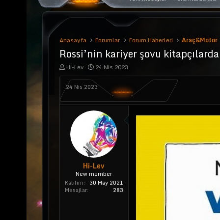
Anasayfa
Forumlar
Forum Haberleri
Araç&Motor
Rossi’nin kariyer şovu kitapçılarda
K
B
Hi-Lev
24 Nis 2023
o
a
n
ş
24 Nis 2023
u
l
y
a
u
n
b
g
a
ı
ş
ç
l
t
a
a
t
r
a
i
Hi-Lev
n
h
New member
i
Katılım
30 May 2021
Mesajlar
283