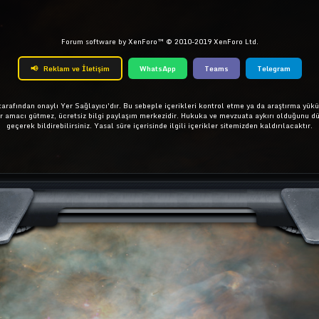
Forum software by XenForo™
© 2010-2019 XenForo Ltd.
📢
Reklam ve İletişim
WhatsApp
Teams
Telegram
rafından onaylı Yer Sağlayıcı'dır. Bu sebeple içerikleri kontrol etme ya da araştırma yükü
ar amacı gütmez, ücretsiz bilgi paylaşım merkezidir. Hukuka ve mevzuata aykırı olduğunu d
geçerek bildirebilirsiniz. Yasal süre içerisinde ilgili içerikler sitemizden kaldırılacaktır.