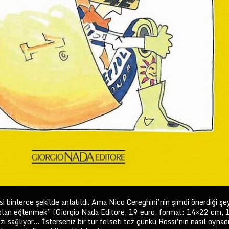
i binlerce şekilde anlatıldı. Ama Nico Cereghini’nin şimdi önerdiği şey
olan eğlenmek” (Giorgio Nada Editore, 19 euro, format: 14×22 cm, 19
ağlıyor… İsterseniz bir tür felsefi tez çünkü Rossi’nin nasıl oynadığın