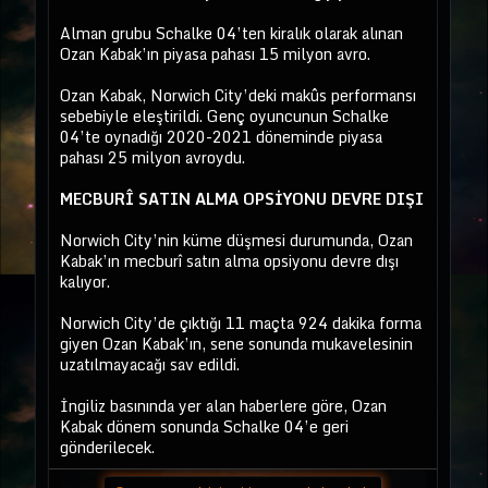
Alman grubu Schalke 04’ten kiralık olarak alınan
Ozan Kabak’ın piyasa pahası 15 milyon avro.
Ozan Kabak, Norwich City’deki makûs performansı
sebebiyle eleştirildi. Genç oyuncunun Schalke
04’te oynadığı 2020-2021 döneminde piyasa
pahası 25 milyon avroydu.
MECBURÎ SATIN ALMA OPSİYONU DEVRE DIŞI
Norwich City’nin küme düşmesi durumunda, Ozan
Kabak’ın mecburî satın alma opsiyonu devre dışı
kalıyor.
Norwich City’de çıktığı 11 maçta 924 dakika forma
giyen Ozan Kabak’ın, sene sonunda mukavelesinin
uzatılmayacağı sav edildi.
İngiliz basınında yer alan haberlere göre, Ozan
Kabak dönem sonunda Schalke 04’e geri
gönderilecek.