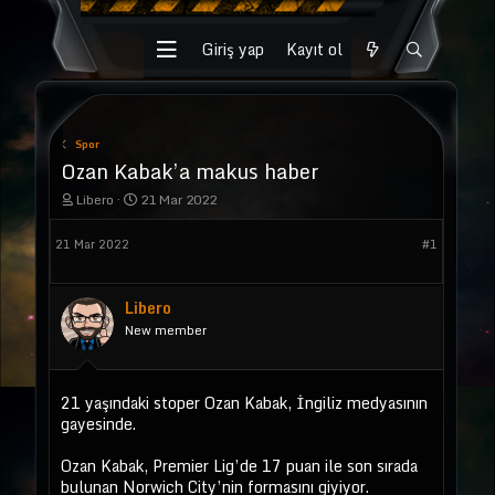
Giriş yap
Kayıt ol
Spor
Ozan Kabak’a makus haber
K
B
Libero
21 Mar 2022
o
a
n
ş
21 Mar 2022
#1
u
l
y
a
u
n
b
g
Libero
a
ı
New member
ş
ç
l
t
a
a
t
r
21 yaşındaki stoper Ozan Kabak, İngiliz medyasının
a
i
gayesinde.
n
h
i
Ozan Kabak, Premier Lig’de 17 puan ile son sırada
bulunan Norwich City’nin formasını giyiyor.