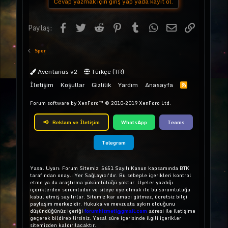
Cevap yazmak için giriş yap yada kayıt ol.
Facebook
Twitter
Reddit
Pinterest
Tumblr
WhatsApp
E-posta
Link
Paylaş:
Spor
Aventarius v2
Türkçe (TR)
İletişim
Koşullar
Gizlilik
Yardım
Anasayfa
Forum software by XenForo™
© 2010-2019 XenForo Ltd.
📢
Reklam ve İletişim
WhatsApp
Teams
Telegram
Yasal Uyarı: Forum Sitemiz; 5651 Sayılı Kanun kapsamında BTK
tarafından onaylı Yer Sağlayıcı'dır. Bu sebeple içerikleri kontrol
etme ya da araştırma yükümlülüğü yoktur. Üyeler yazdığı
içeriklerden sorumludur ve siteye üye olmak ile bu sorumluluğu
kabul etmiş sayılırlar. Sitemiz kar amacı gütmez, ücretsiz bilgi
paylaşım merkezidir. Hukuka ve mevzuata aykırı olduğunu
düşündüğünüz içeriği
forumhizmeti@gmail.com
adresi ile iletişime
geçerek bildirebilirsiniz. Yasal süre içerisinde ilgili içerikler
sitemizden kaldırılacaktır.