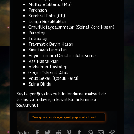
Multiple Skleroz (MS)
Parkinson
Serebral Palsi (CP)
Denge Bozuklukları
Omurilik faydalanmaları (Spinal Kord Hasarı)
Parapleji
Tetrapleji
Travmatik Beyin Hasarı
Sinir faydalanmaları
Beyin Tümörü Cerrahisi daha sonrası
Kas Hastalıkları
Alzheimer Hastalığı
Geçici İskemik Atak
Polio Sekeli (Çocuk Felci)
Spina Bifida
Sayfa içeriği yalnızca bilgilendirme maksatlıdır,
teşhis ve tedavi için kesinlikle hekiminize
başvurunuz
Cevap yazmak için giriş yap yada kayıt ol.
Facebook
Twitter
Reddit
Pinterest
Tumblr
WhatsApp
E-posta
Link
Paylaş: