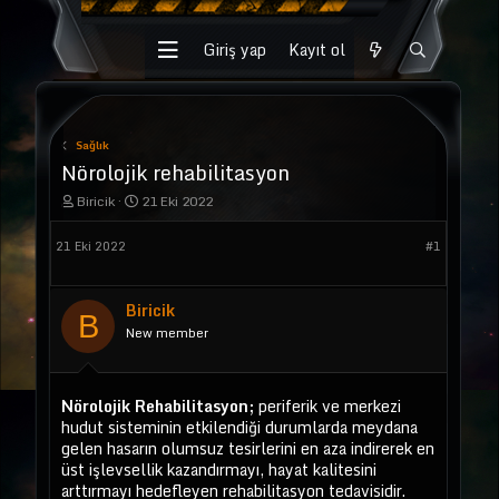
Giriş yap
Kayıt ol
Sağlık
Nörolojik rehabilitasyon
K
B
Biricik
21 Eki 2022
o
a
n
ş
21 Eki 2022
#1
u
l
y
a
u
n
b
g
Biricik
B
a
ı
New member
ş
ç
l
t
a
a
t
r
Nörolojik Rehabilitasyon;
periferik ve merkezi
a
i
hudut sisteminin etkilendiği durumlarda meydana
n
h
gelen hasarın olumsuz tesirlerini en aza indirerek en
i
üst işlevsellik kazandırmayı, hayat kalitesini
arttırmayı hedefleyen rehabilitasyon tedavisidir.