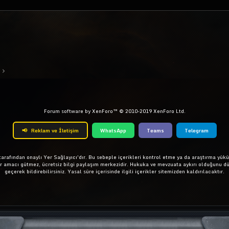
ta
Link
Forum software by XenForo™
© 2010-2019 XenForo Ltd.
📢
Reklam ve İletişim
WhatsApp
Teams
Telegram
rafından onaylı Yer Sağlayıcı'dır. Bu sebeple içerikleri kontrol etme ya da araştırma yükü
ar amacı gütmez, ücretsiz bilgi paylaşım merkezidir. Hukuka ve mevzuata aykırı olduğunu d
geçerek bildirebilirsiniz. Yasal süre içerisinde ilgili içerikler sitemizden kaldırılacaktır.