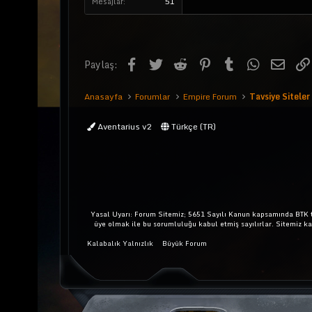
Mesajlar
51
Facebook
Twitter
Reddit
Pinterest
Tumblr
WhatsApp
E-pos
Paylaş:
Anasayfa
Forumlar
Empire Forum
Tavsiye Siteler
Aventarius v2
Türkçe (TR)
Yasal Uyarı: Forum Sitemiz; 5651 Sayılı Kanun kapsamında BTK ta
üye olmak ile bu sorumluluğu kabul etmiş sayılırlar. Sitemiz k
Kalabalık Yalnızlık
Büyük Forum