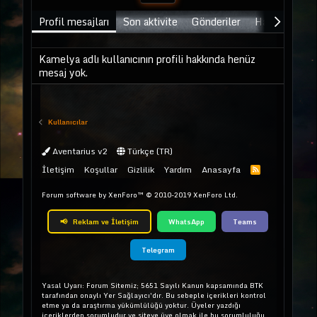
Profil mesajları
Son aktivite
Gönderiler
Hakkında
Kamelya adlı kullanıcının profili hakkında henüz
mesaj yok.
Kullanıcılar
Aventarius v2
Türkçe (TR)
İletişim
Koşullar
Gizlilik
Yardım
Anasayfa
Forum software by XenForo™
© 2010-2019 XenForo Ltd.
📢
Reklam ve İletişim
WhatsApp
Teams
Telegram
Yasal Uyarı: Forum Sitemiz; 5651 Sayılı Kanun kapsamında BTK
tarafından onaylı Yer Sağlayıcı'dır. Bu sebeple içerikleri kontrol
etme ya da araştırma yükümlülüğü yoktur. Üyeler yazdığı
içeriklerden sorumludur ve siteye üye olmak ile bu sorumluluğu