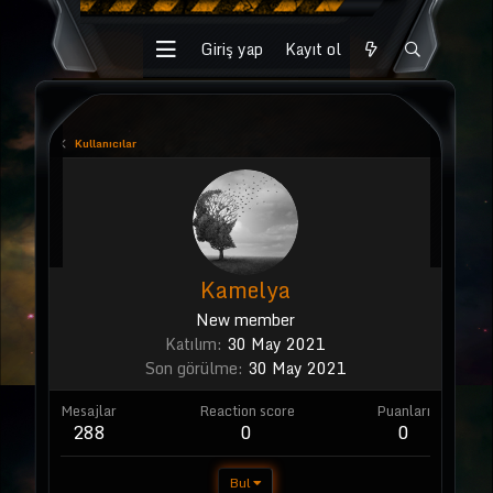
Giriş yap
Kayıt ol
Kullanıcılar
Kamelya
New member
Katılım
30 May 2021
Son görülme
30 May 2021
Mesajlar
Reaction score
Puanları
288
0
0
Bul