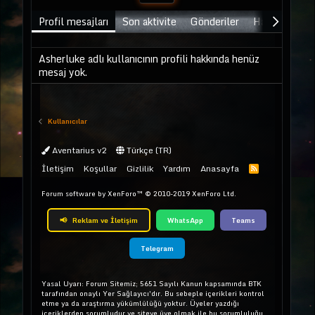
Profil mesajları
Son aktivite
Gönderiler
Hakkında
Asherluke adlı kullanıcının profili hakkında henüz
mesaj yok.
Kullanıcılar
Aventarius v2
Türkçe (TR)
İletişim
Koşullar
Gizlilik
Yardım
Anasayfa
Forum software by XenForo™
© 2010-2019 XenForo Ltd.
📢
Reklam ve İletişim
WhatsApp
Teams
Telegram
Yasal Uyarı: Forum Sitemiz; 5651 Sayılı Kanun kapsamında BTK
tarafından onaylı Yer Sağlayıcı'dır. Bu sebeple içerikleri kontrol
etme ya da araştırma yükümlülüğü yoktur. Üyeler yazdığı
içeriklerden sorumludur ve siteye üye olmak ile bu sorumluluğu