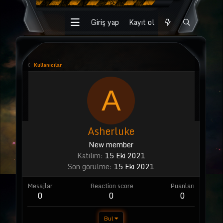
Giriş yap
Kayıt ol
Kullanıcılar
A
Asherluke
New member
Katılım
15 Eki 2021
Son görülme
15 Eki 2021
Mesajlar
Reaction score
Puanları
0
0
0
Bul