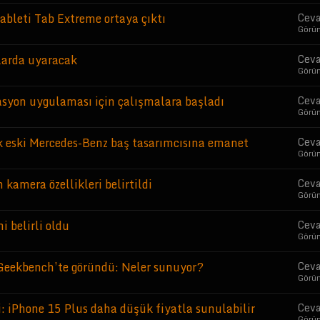
tableti Tab Extreme ortaya çıktı
Ceva
Görü
larda uyaracak
Ceva
Görü
igasyon uygulaması için çalışmalara başladı
Ceva
Görü
k eski Mercedes-Benz baş tasarımcısına emanet
Ceva
Görü
kamera özellikleri belirtildi
Ceva
Görü
i belirli oldu
Ceva
Görü
eekbench’te göründü: Neler sunuyor?
Ceva
Görü
di: iPhone 15 Plus daha düşük fiyatla sunulabilir
Ceva
Görü