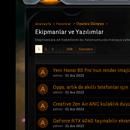
Anasayfa
Forumlar
Oyuncu Dünyası
Ekipmanlar ve Yazılımlar
Ekipmanlara ait haberlerini bu forumumuzda masaya yatır
1
2
3
…
208
Sonraki
Yeni Honor 80 Pro’nun render imajla
A
admin
31 Ara 2022
Oppo, artık de akıllı telefonlar için 
A
admin
31 Ara 2022
Creative Zen Air ANC kulaklık duy
A
admin
31 Ara 2022
GeForce RTX 4060 taşınabilir ekran
A
admin
31 Ara 2022