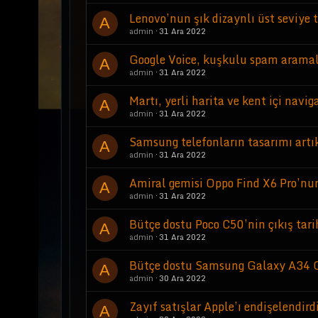
Lenovo’nun şık dizaynlı üst seviye 
A
admin
31 Ara 2022
Google Voice, kuşkulu spam arama
A
admin
31 Ara 2022
Martı, yerli harita ve kent içi nav
A
admin
31 Ara 2022
Samsung telefonların tasarımı artı
A
admin
31 Ara 2022
Amiral gemisi Oppo Find X6 Pro’nun 
A
admin
31 Ara 2022
Bütçe dostu Poco C50’nin çıkış tarih
A
admin
31 Ara 2022
Bütçe dostu Samsung Galaxy A34 G
A
admin
30 Ara 2022
Zayıf satışlar Apple’ı endişelendir
A