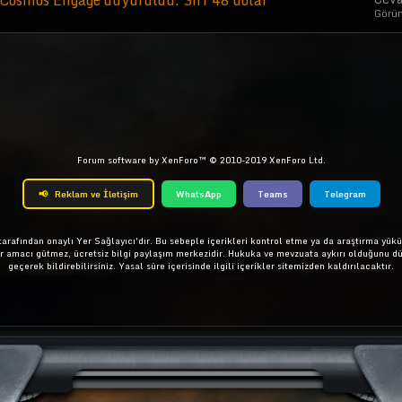
Cosmos Engage duyuruldu: Sırf 48 dolar
Görü
Forum software by XenForo™
© 2010-2019 XenForo Ltd.
📢
Reklam ve İletişim
WhatsApp
Teams
Telegram
rafından onaylı Yer Sağlayıcı'dır. Bu sebeple içerikleri kontrol etme ya da araştırma yükü
ar amacı gütmez, ücretsiz bilgi paylaşım merkezidir. Hukuka ve mevzuata aykırı olduğunu d
geçerek bildirebilirsiniz. Yasal süre içerisinde ilgili içerikler sitemizden kaldırılacaktır.