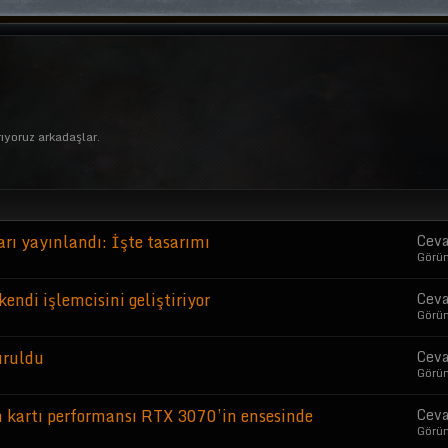
ıyoruz arkadaşlar.
rı yayınlandı: İşte tasarımı
Ceva
Görü
kendi işlemcisini geliştiriyor
Ceva
Görü
uruldu
Ceva
Görü
 kartı performansı RTX 3070’in ensesinde
Ceva
Görü