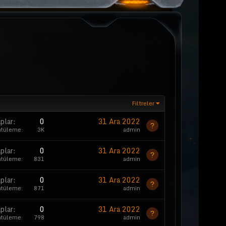
Filtreler
plar
0
31 Ara 2022
ntüleme
3K
admin
plar
0
31 Ara 2022
ntüleme
831
admin
plar
0
31 Ara 2022
ntüleme
871
admin
plar
0
31 Ara 2022
ntüleme
798
admin