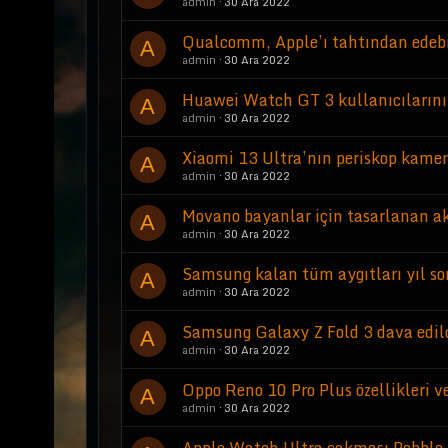
admin
30 Ara 2022
Qualcomm, Apple’ı tahtından edebil
A
admin
30 Ara 2022
Huawei Watch GT 3 kullanıcılarını
A
admin
30 Ara 2022
Xiaomi 13 Ultra’nın periskop kamer
A
admin
30 Ara 2022
Movano bayanlar için tasarlanan ak
A
admin
30 Ara 2022
Samsung kalan tüm aygıtları yıl s
A
admin
30 Ara 2022
Samsung Galaxy Z Fold 3 dava edil
A
admin
30 Ara 2022
Oppo Reno 10 Pro Plus özellikleri v
A
admin
30 Ara 2022