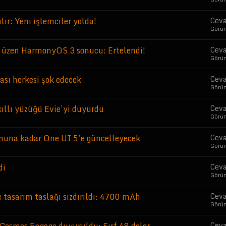
ir: Yeni işlemciler yolda!
Ceva
Görü
 üzen HarmonyOS 3 sonucu: Ertelendi!
Ceva
Görü
ası herkesi şok edecek
Ceva
Görü
ıllı yüzüğü Evie’yi duyurdu
Ceva
Görü
onuna kadar One UI 5’e güncelleyecek
Ceva
Görü
di
Ceva
Görü
e tasarım taslağı sızdırıldı: 4700 mAh
Ceva
Görü
Ceva