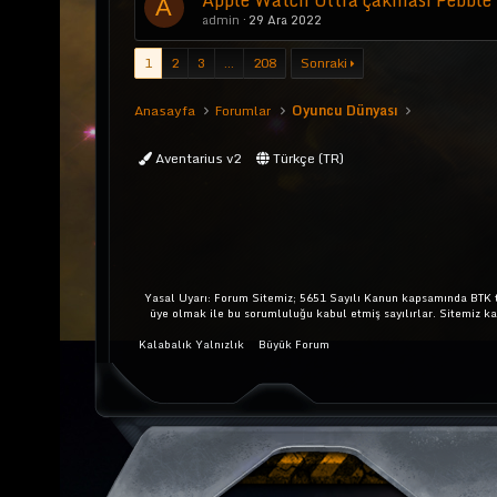
Apple Watch Ultra çakması Pebble 
A
admin
29 Ara 2022
1
2
3
…
208
Sonraki
Anasayfa
Forumlar
Oyuncu Dünyası
Aventarius v2
Türkçe (TR)
Yasal Uyarı: Forum Sitemiz; 5651 Sayılı Kanun kapsamında BTK ta
üye olmak ile bu sorumluluğu kabul etmiş sayılırlar. Sitemiz k
Kalabalık Yalnızlık
Büyük Forum