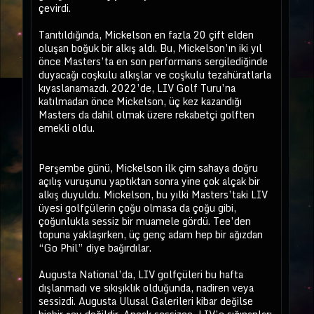
çevirdi.
Tanıtıldığında, Mickelson en fazla 20 çift elden
oluşan boğuk bir alkış aldı. Bu, Mickelson’ın iki yıl
önce Masters’ta en son performans sergilediğinde
duyacağı coşkulu alkışlar ve coşkulu tezahüratlarla
kıyaslanamazdı. 2022’de, LIV Golf Turu’na
katılmadan önce Mickelson, üç kez kazandığı
Masters da dahil olmak üzere rekabetçi golften
emekli oldu.
Perşembe günü, Mickelson ilk çim sahaya doğru
açılış vuruşunu yaptıktan sonra yine çok alçak bir
alkış duyuldu. Mickelson, bu yılki Masters’taki LIV
üyesi golfçülerin çoğu olmasa da çoğu gibi,
çoğunlukla sessiz bir muamele gördü. Tee’den
topuna yaklaşırken, üç genç adam hep bir ağızdan
“Go Phil” diye bağırdılar.
Augusta National’da, LIV golfçüleri bu hafta
dışlanmadı ve sıkışıklık olduğunda, nadiren veya
sessizdi. Augusta Ulusal Galerileri kibar değilse