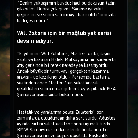
“Benim yaklaşımım buydu: hadi bu dokuzun tadını
çıkaralım. Burası çok güzel. Sadece iyi vakit
geçirelim ve sonra saldırmaya hazır olduğumuzda,
hadi çevirelim.”
Will Zatoris için bir mağlubiyet serisi
devam ediyor.
İki yıl önce Will Zalatoris, Masters’a ilk çıkışını
yaptı ve kazanan Hideki Matsuyama’nın sadece bir
atış gerisinde bitirerek neredeyse kazanıyordu.
Ancak büyük bir turnuvayı gerçekten kazanma
arayışı – üç kez ikinci oldu – Perşembe başlama
saatinden önce Masters’tan sakatlanarak
çekildikten sonra en az gelecek ay yapılacak PGA
Şampiyonasına kadar beklemede.
Hastalık ve yaralanma belası Zulatoris’i son
zamanlarda olduğundan daha sert vurdu. Ağustos
ayında, sırtını sakatladıktan sonra üçüncü turda
BMW Şampiyonası’ndan elendi, bu da onu Tur
Şampiyonası’nın ve büyük olasılıkla Başkanlık