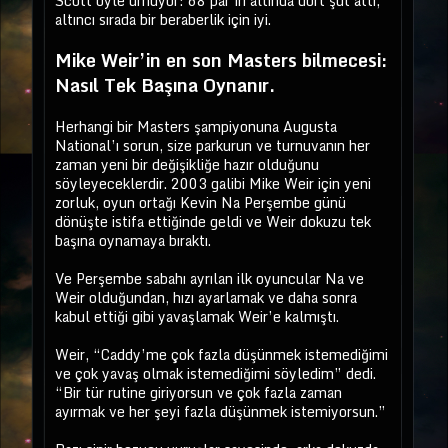
Scott öyle umuyor: 68 par’ın altında dört şut attı,
altıncı sırada bir beraberlik için iyi.
Mike Weir’in en son Masters bilmecesi:
Nasıl Tek Başına Oynanır.
Herhangi bir Masters şampiyonuna Augusta
National’ı sorun, size parkurun ve turnuvanın her
zaman yeni bir değişikliğe hazır olduğunu
söyleyeceklerdir. 2003 galibi Mike Weir için yeni
zorluk, oyun ortağı Kevin Na Perşembe günü
dönüşte istifa ettiğinde geldi ve Weir dokuzu tek
başına oynamaya bıraktı.
Ve Perşembe sabahı ayrılan ilk oyuncular Na ve
Weir olduğundan, hızı ayarlamak ve daha sonra
kabul ettiği gibi yavaşlamak Weir’e kalmıştı.
Weir, “Caddy’me çok fazla düşünmek istemediğimi
ve çok yavaş olmak istemediğimi söyledim” dedi.
“Bir tür rutine giriyorsun ve çok fazla zaman
ayırmak ve her şeyi fazla düşünmek istemiyorsun.”