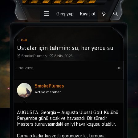
Giriş yap
Kayıt ol
Golf
Ustalar için tahmin: su, her yerde su
K
B
SmokePlumes
8 Nis 2023
o
a
n
ş
8 Nis 2023
#1
u
l
y
a
u
n
b
g
SmokePlumes
a
ı
Active member
ş
ç
l
t
a
a
t
r
AUGUSTA, Georgia — Augusta Ulusal Golf Kulübü
a
i
Perşembe günü sıcak ve havasızdı. Bir süredir
n
h
Masters turnuvasındaki en iyi hava koşusu olabilir.
i
Cuma o kadar kasvetli görünüyor ki, turnuva