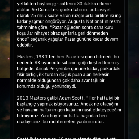
yetkilileri başlangıç saatlerini 30 dakika erkene
aldılar. Ve Cumartesi günkü tahmin, potansiyel
olarak 25 mil / saate varan rüzgarlarla birlikte iki inç
kadar yağmur öngörüyor. Augusta National’ın resmi
tahminine göre, “Pazar öğleden sonra daha kuru
koşullar nihayet biraz ışınlarla geri dönmeden
önce” sağanak yağışlar Pazar gününe kadar devam
edebilir.
Masters, 1983’ten beri Pazartesi günü bitmedi, bu
nedenle 88 oyunculu sahanın çoğu keşfedilmemiş
bölgede. Ancak Perşembe gününe kadar, parkurdaki
fikir birliği, ilk turdan düşük puan alan herkesin
normalde olduğundan çok daha avantajlı bir
konumda olduğu yönündeydi.
2013 Masters galibi Adam Scott, “Her hafta iyi bir
başlangıç yapmak istiyorsunuz. Ancak ne olacağını
ve havanın haftanın geri kalanını nasıl etkileyeceğini
bilmiyoruz. Yani böyle bir hafta başından beri
oradaysanız, bu muhtemelen yardımcı olur.