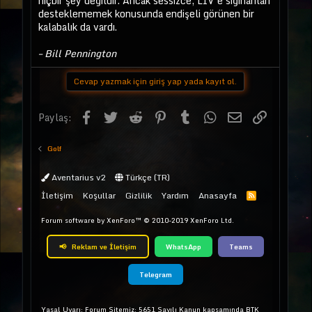
hiçbir şey değildir. Ancak sessizce, LIV’e sığınanları
desteklememek konusunda endişeli görünen bir
kalabalık da vardı.
– Bill Pennington
Cevap yazmak için giriş yap yada kayıt ol.
Facebook
Twitter
Reddit
Pinterest
Tumblr
WhatsApp
E-posta
Link
Paylaş:
Golf
Aventarius v2
Türkçe (TR)
İletişim
Koşullar
Gizlilik
Yardım
Anasayfa
Forum software by XenForo™
© 2010-2019 XenForo Ltd.
📢
Reklam ve İletişim
WhatsApp
Teams
Telegram
Yasal Uyarı: Forum Sitemiz; 5651 Sayılı Kanun kapsamında BTK