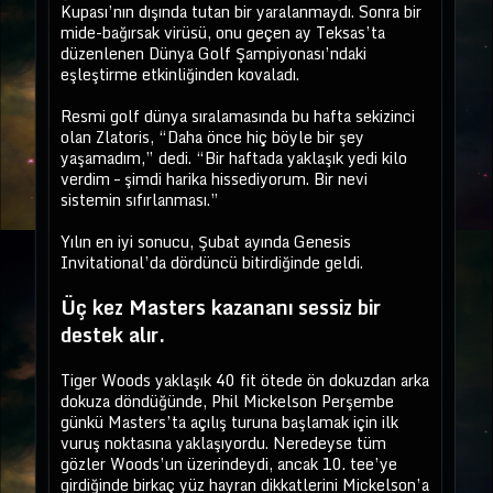
Kupası’nın dışında tutan bir yaralanmaydı. Sonra bir
mide-bağırsak virüsü, onu geçen ay Teksas’ta
düzenlenen Dünya Golf Şampiyonası’ndaki
eşleştirme etkinliğinden kovaladı.
Resmi golf dünya sıralamasında bu hafta sekizinci
olan Zlatoris, “Daha önce hiç böyle bir şey
yaşamadım,” dedi. “Bir haftada yaklaşık yedi kilo
verdim – şimdi harika hissediyorum. Bir nevi
sistemin sıfırlanması.”
Yılın en iyi sonucu, Şubat ayında Genesis
Invitational’da dördüncü bitirdiğinde geldi.
Üç kez Masters kazananı sessiz bir
destek alır.
Tiger Woods yaklaşık 40 fit ötede ön dokuzdan arka
dokuza döndüğünde, Phil Mickelson Perşembe
günkü Masters’ta açılış turuna başlamak için ilk
vuruş noktasına yaklaşıyordu. Neredeyse tüm
gözler Woods’un üzerindeydi, ancak 10. tee’ye
girdiğinde birkaç yüz hayran dikkatlerini Mickelson’a