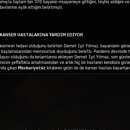
mıyla toplam bin 370 bayanın muayeneye gittiğini, teşhis aldığını ve
avilerine eşlik ettiğini belirtmişti.
 KANSER HASTALARINA YARDIM EDİYOR
 kısmının tedavi olduğunu belirten Demet Işıl Yılmaz, bayanların gör
e başlamalarından memnunluk duyduğunu belirtti. Pandemi devrinde h
layıcı olduğunu da kelamlarına ekleyen Demet Işıl Yılmaz, son günl
recini şeffaflıkla anlatmasından ve artık hiç bir hastanın kendisini
ında çıkan
Mecburiyetsiz
kitabının geliri ile de kanser hastası bayanları
ta
Link