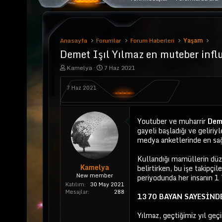
Anasayfa
Forumlar
Forum Haberleri
Yaşam
Demet Işıl Yılmaz en muteber influ
K
B
Kamelya
7 Haz 2021
o
a
n
ş
7 Haz 2021
u
l
y
a
u
n
b
g
Youtuber ve muharrir
Deme
a
ı
gayeli başladığı ve geliri
ş
ç
l
t
medya anketlerinde en sağ
a
a
t
r
Kullandığı mamüllerin düzg
a
i
Kamelya
belirtirken, bu işe takipçi
n
h
New member
periyodunda her insanın 1
i
Katılım
30 May 2021
Mesajlar
288
1370 BAYAN SAYESİND
Yılmaz, geçtiğimiz yıl ge