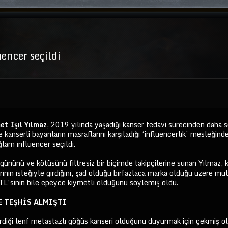
encer seçildi
t Işıl Yılmaz
, 2019 yılında yaşadığı kanser tedavi sürecinden daha s
yle kanserli bayanların masraflarını karşıladığı ‘influencerlık’ mesleğ
lam influencer seçildi.
ününü ve kötüsünü filtresiz bir biçimde takipçilerine sunan Yılmaz, k
lerinin isteğiyle girdiğini, şad olduğu birfazlaca marka olduğu üzere 
 TL’sinin bile epeyce kıymetli olduğunu söylemiş oldu.
E TEŞHİS ALMIŞTI
çirdiği lenf metastazlı göğüs kanseri olduğunu duyurmak için çekmi