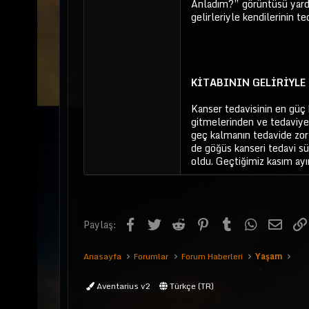
Anladım?” görüntüsü yardı
gelirleriyle kendilerinin ted
KİTABININ GELİRİYLE
Kanser tedavisinin en güç
gitmelerinden ve tedaviy
geç kalmanın tedavide zor
de göğüs kanseri tedavi sü
oldu. Geçtiğimiz kasım ay
Facebook
Twitter
Reddit
Pinterest
Tumblr
WhatsApp
E-pos
Paylaş:
Anasayfa
Forumlar
Forum Haberleri
Yaşam
Aventarius v2
Türkçe (TR)