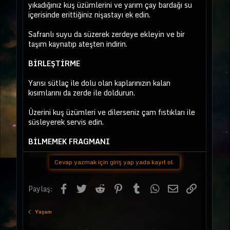
yıkadığınız kuş üzümlerini ve yarım çay bardağı su
içerisinde erittiğiniz nişastayı ek edin.
Safranlı suyu da süzerek zerdeye ekleyin ve bir
taşım kaynatıp ateşten indirin.
BİRLEŞTİRME
Yarısı sütlaç ile dolu olan kaplarınızın kalan
kısımlarını da zerde ile doldurun.
Üzerini kuş üzümleri ve dilerseniz çam fıstıkları ile
süsleyerek servis edin.
BİLMEMEK FRAGMANI
Cevap yazmak için giriş yap yada kayıt ol.
Facebook
Twitter
Reddit
Pinterest
Tumblr
WhatsApp
E-posta
Link
Paylaş:
Yaşam