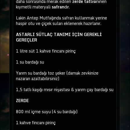
daha sonrasında merak edilen
zerde tatlısı
nınen
i
kıymetli materyali
safran
dır.
Lakin Antep Mutfağında safran kullanmak yerine
haspir otu ve çiçek suları eklenerek hazırlanır.
ASTARLI SÜTLAÇ TANIMI İÇİN GEREKLİ
GEREÇLER
1 litre süt 1 kahve fincanı pirinç
1 su bardağı su
Yarım su bardağı toz şeker (damak zevkinize
nazaran azaltabilirsiniz)
1,5 tatlı kaşığı mısır nişastası & yarım çay bardağı su
ZERDE
800 ml içme suyu (4 su bardağı)
1 kahve fincanı pirinç