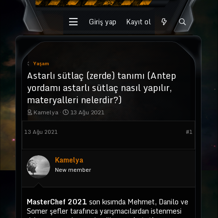
Giriş yap
Kayıt ol
Yaşam
Astarlı sütlaç (zerde) tanımı (Antep
yordamı astarlı sütlaç nasıl yapılır,
materyalleri nelerdir?)
K
B
Kamelya
13 Ağu 2021
o
a
n
ş
13 Ağu 2021
#1
u
l
y
a
u
n
b
g
Kamelya
a
ı
New member
ş
ç
l
t
a
a
t
r
MasterChef 2021
son kısımda Mehmet, Danilo ve
a
i
Somer şefler tarafınca yarışmacılardan istenmesi
n
h