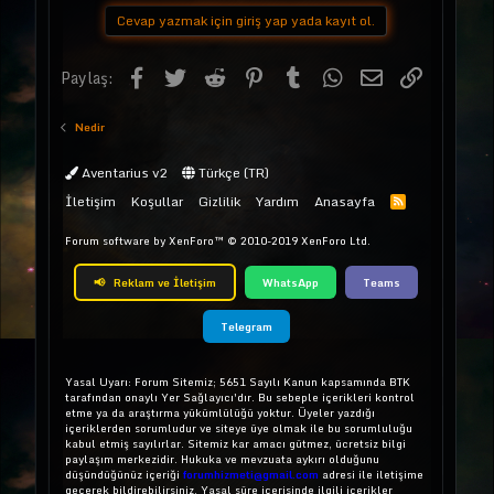
Cevap yazmak için giriş yap yada kayıt ol.
Facebook
Twitter
Reddit
Pinterest
Tumblr
WhatsApp
E-posta
Link
Paylaş:
Nedir
Aventarius v2
Türkçe (TR)
İletişim
Koşullar
Gizlilik
Yardım
Anasayfa
Forum software by XenForo™
© 2010-2019 XenForo Ltd.
📢
Reklam ve İletişim
WhatsApp
Teams
Telegram
Yasal Uyarı: Forum Sitemiz; 5651 Sayılı Kanun kapsamında BTK
tarafından onaylı Yer Sağlayıcı'dır. Bu sebeple içerikleri kontrol
etme ya da araştırma yükümlülüğü yoktur. Üyeler yazdığı
içeriklerden sorumludur ve siteye üye olmak ile bu sorumluluğu
kabul etmiş sayılırlar. Sitemiz kar amacı gütmez, ücretsiz bilgi
paylaşım merkezidir. Hukuka ve mevzuata aykırı olduğunu
düşündüğünüz içeriği
forumhizmeti@gmail.com
adresi ile iletişime
geçerek bildirebilirsiniz. Yasal süre içerisinde ilgili içerikler