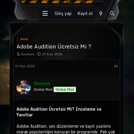
Giriş yap
Kayıt ol
Nedir
Adobe Audition Ücretsiz Mi ?
K
B
Severus
27 Kas 2024
o
a
n
ş
27 Kas 2024
#1
u
l
y
a
u
n
b
g
Severus
a
ı
Global Mod
Global Mod
ş
ç
l
t
a
a
t
r
Adobe Audition Ücretsiz Mi? İnceleme ve
a
i
Yanıtlar
n
h
i
Adobe Audition, ses düzenleme ve kayıt yazılımı
olarak popülerliğini koruyan bir programdır. Pek çok