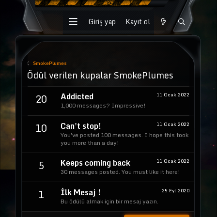
Giriş yap
Kayıt ol
SmokePlumes
Ödül verilen kupalar SmokePlumes
Addicted
11 Ocak 2022
20
1,000 messages? Impressive!
Can't stop!
11 Ocak 2022
10
You've posted 100 messages. I hope this took
you more than a day!
Keeps coming back
11 Ocak 2022
5
30 messages posted. You must like it here!
İlk Mesaj !
25 Eyl 2020
1
Bu ödülü almak için bir mesaj yazın.