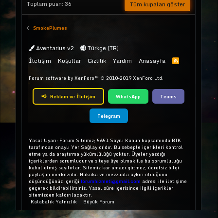
Tüm kupaları göster
Toplam puan: 36
SmokePlumes
Aventarius v2
Türkçe (TR)
İletişim
Koşullar
Gizlilik
Yardım
Anasayfa
Forum software by XenForo™
© 2010-2019 XenForo Ltd.
📢
Reklam ve İletişim
WhatsApp
Teams
Telegram
Yasal Uyarı: Forum Sitemiz; 5651 Sayılı Kanun kapsamında BTK
tarafından onaylı Yer Sağlayıcı'dır. Bu sebeple içerikleri kontrol
etme ya da araştırma yükümlülüğü yoktur. Üyeler yazdığı
içeriklerden sorumludur ve siteye üye olmak ile bu sorumluluğu
kabul etmiş sayılırlar. Sitemiz kar amacı gütmez, ücretsiz bilgi
paylaşım merkezidir. Hukuka ve mevzuata aykırı olduğunu
düşündüğünüz içeriği
forumhizmeti@gmail.com
adresi ile iletişime
geçerek bildirebilirsiniz. Yasal süre içerisinde ilgili içerikler
sitemizden kaldırılacaktır.
Kalabalık Yalnızlık
Büyük Forum