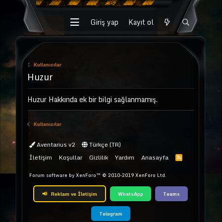
Giriş yap
Kayıt ol
Kullanıcılar
Huzur
Huzur Hakkında ek bir bilgi sağlanmamış.
Kullanıcılar
Aventarius v2
Türkçe (TR)
İletişim
Koşullar
Gizlilik
Yardım
Anasayfa
Forum software by XenForo™
© 2010-2019 XenForo Ltd.
📢
Reklam ve İletişim
WhatsApp
Teams
Telegram